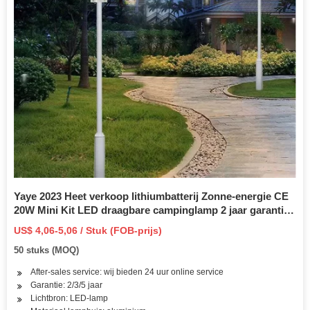
Yaye 2023 Heet verkoop lithiumbatterij Zonne-energie CE
20W Mini Kit LED draagbare campinglamp 2 jaar garantie /
1000 STKS Voorraad / fabrieksprijs / LED-noodverlichting
US$ 4,06-5,06 / Stuk (FOB-prijs)
50 stuks (MOQ)
After-sales service: wij bieden 24 uur online service
Garantie: 2/3/5 jaar
Lichtbron: LED-lamp