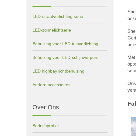
Shen
LED-straatverlichting serie
onze
LED-zonnelichtserie
Shen
Geri
Behuizing voor LED-tuinverlichting
unie
Met
Behuizing voor LED-schijnwerpers
oppe
sch
LED highbay lichtbehuizing
Ons 
Andere accessoires
vera
Fa
Over Ons
Bedrijfsprofiel