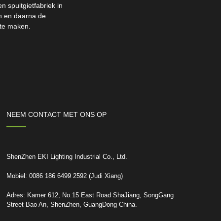
 spuitgietfabriek in
en en daarna de
 te maken.
NEEM CONTACT MET ONS OP
ShenZhen EKI Lighting Industrial Co., Ltd.
Mobiel: 0086 186 6499 2592 (Judi Xiang)
Adres: Kamer 612, No.15 East Road ShaJiang, SongGang
Street Bao An, ShenZhen, GuangDong China.