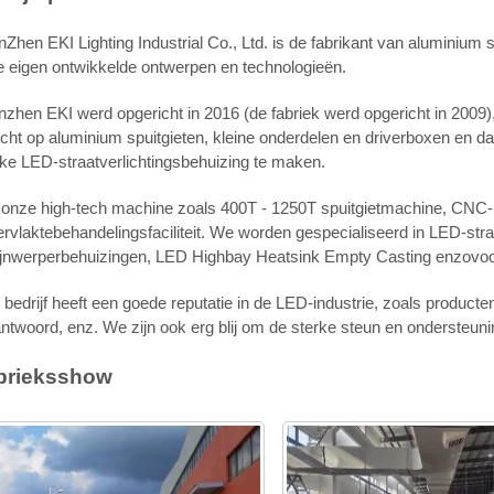
Zhen EKI Lighting Industrial Co., Ltd. is de fabrikant van aluminium 
 eigen ontwikkelde ontwerpen en technologieën.
zhen EKI werd opgericht in 2016 (de fabriek werd opgericht in 2009), 
cht op aluminium spuitgieten, kleine onderdelen en driverboxen en 
ke LED-straatverlichtingsbehuizing te maken.
 onze high-tech machine zoals 400T - 1250T spuitgietmachine, CNC-m
rvlaktebehandelingsfaciliteit. We worden gespecialiseerd in LED-str
ijnwerperbehuizingen, LED Highbay Heatsink Empty Casting enzovoo
bedrijf heeft een goede reputatie in de LED-industrie, zoals producte
ntwoord, enz. We zijn ook erg blij om de sterke steun en ondersteunin
brieksshow