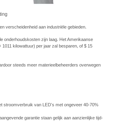
ting
een verscheidenheid aan industriële gebieden.
 de onderhoudskosten zijn laag. Het Amerikaanse
× 1011 kilowattuur) per jaar zal besparen, of $ 15
waardoor steeds meer materieelbeheerders overwegen
dt het stroomverbruik van LED's met ongeveer 40-70%
angevende garantie staan gelijk aan aanzienlijke tijd-