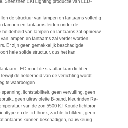
tie. Shenzhen EKI Lighting productie van LED-
llen de structuur van lampen en lantaarns volledig
van lampen en lantaarns leiden onder de
e helderheid van lampen en lantaarns zal opnieuw
 van lampen en lantaarns zal verder worden
ars. Er zijn geen gemakkelijk beschadigde
oort hele solide structuur, dus het kan
aatlantaarn LED moet de straatlantaarn licht en
 terwijl de helderheid van de verlichting wordt
weg te waarborgen
panning, lichtstabiliteit, geen vervuiling, geen
uikt, geen ultraviolette B-band, kleurindex Ra-
urtemperatuur van de zon 5500 K.! Koude lichtbron
chttype en de lichthoek, zachte lichtkleur, geen
raatlantaarns kunnen beschadigen, nauwkeurig