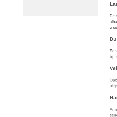
La
De n
afh
waar
Du
Een 
bij 
Vei
Oplo
uitg
Ha
Arma
eenv