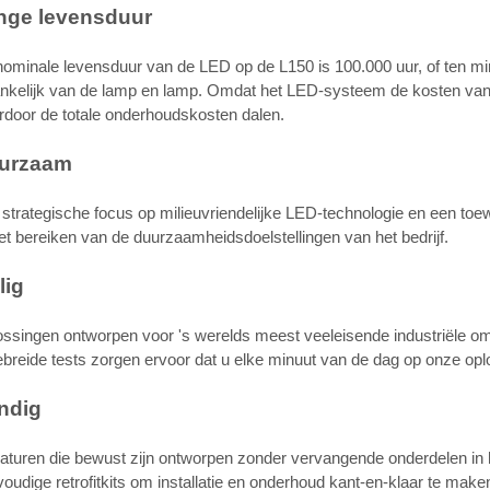
nge levensduur
ominale levensduur van de LED op de L150 is 100.000 uur, of ten mins
ankelijk van de lamp en lamp. Omdat het LED-systeem de kosten van
door de totale onderhoudskosten dalen.
urzaam
strategische focus op milieuvriendelijke LED-technologie en een toewi
het bereiken van de duurzaamheidsdoelstellingen van het bedrijf.
lig
ssingen ontworpen voor 's werelds meest veeleisende industriële o
ebreide tests zorgen ervoor dat u elke minuut van de dag op onze op
ndig
turen die bewust zijn ontworpen zonder vervangende onderdelen in 
oudige retrofitkits om installatie en onderhoud kant-en-klaar te make