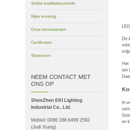
Strikte kwaliteitscontrole
Rijke ervaring
LED-
Onze kernwaarden
De l
Certificaten
mini
milj
Showroom
Het 
om 
Daar
NEEM CONTACT MET
ONS OP
Ko
ShenZhen EKI Lighting
In v
Industrial Co., Ltd.
ver
Geïn
Mobiel: 0086 186 6499 2592
en 
(Judi Xiang)