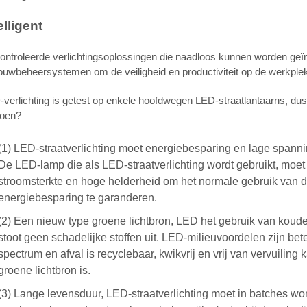
elligent
ntroleerde verlichtingsoplossingen die naadloos kunnen worden geï
uwbeheersystemen om de veiligheid en productiviteit op de werkplek
verlichting is getest op enkele hoofdwegen LED-straatlantaarns, d
doen?
(1) LED-straatverlichting moet energiebesparing en lage spann
De LED-lamp die als LED-straatverlichting wordt gebruikt, mo
stroomsterkte en hoge helderheid om het normale gebruik van
energiebesparing te garanderen.
(2) Een nieuw type groene lichtbron, LED het gebruik van koude l
stoot geen schadelijke stoffen uit. LED-milieuvoordelen zijn beter,
spectrum en afval is recyclebaar, kwikvrij en vrij van vervuilin
groene lichtbron is.
(3) Lange levensduur, LED-straatverlichting moet in batches 