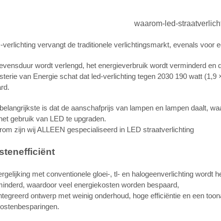
waarom-led-straatverlich
verlichting vervangt de traditionele verlichtingsmarkt, evenals voor 
evensduur wordt verlengd, het energieverbruik wordt verminderd en
sterie van Energie schat dat led-verlichting tegen 2030 190 watt (1,9 
ard.
belangrijkste is dat de aanschafprijs van lampen en lampen daalt, 
het gebruik van LED te upgraden.
om zijn wij ALLEEN gespecialiseerd in LED straatverlichting
stenefficiënt
ergelijking met conventionele gloei-, tl- en halogeenverlichting wor
minderd, waardoor veel energiekosten worden bespaard,
tegreerd ontwerp met weinig onderhoud, hoge efficiëntie en een toona
kostenbesparingen.