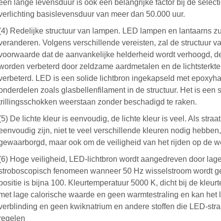
een lange levensduur is ook een belangrijke factor bij de selec
verlichting basislevensduur van meer dan 50.000 uur.
(4) Redelijke structuur van lampen. LED lampen en lantaarns zu
veranderen. Volgens verschillende vereisten, zal de structuur 
voorwaarde dat de aanvankelijke helderheid wordt verhoogd, d
worden verbeterd door zeldzame aardmetalen en de lichtsterkte
verbeterd. LED is een solide lichtbron ingekapseld met epoxyh
onderdelen zoals glasbellenfilament in de structuur. Het is een s
trillingsschokken weerstaan zonder beschadigd te raken.
(5) De lichte kleur is eenvoudig, de lichte kleur is veel. Als str
eenvoudig zijn, niet te veel verschillende kleuren nodig hebben,
gewaarborgd, maar ook om de veiligheid van het rijden op de 
(6) Hoge veiligheid, LED-lichtbron wordt aangedreven door lage s
stroboscopisch fenomeen wanneer 50 Hz wisselstroom wordt gebr
positie is bijna 100. Kleurtemperatuur 5000 K, dicht bij de kle
met lage calorische waarde en geen warmtestraling en kan het li
verblinding en geen kwiknatrium en andere stoffen die LED-st
regelen