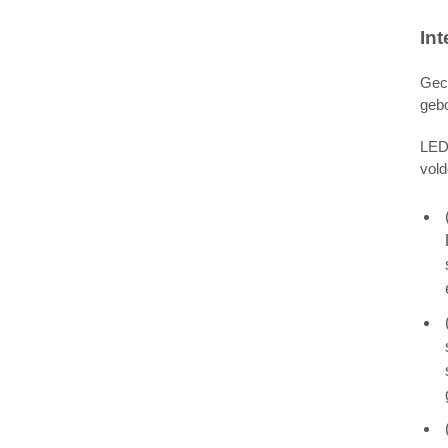
Int
Geco
gebo
LED-
vol