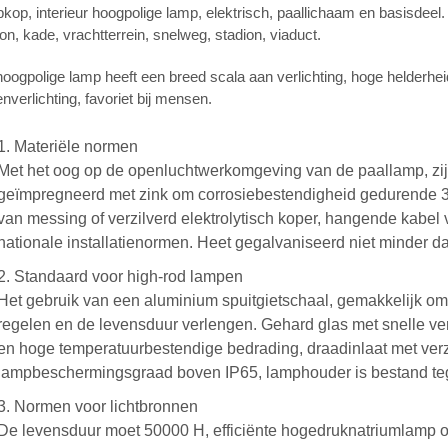
kop, interieur hoogpolige lamp, elektrisch, paallichaam en basisdeel.
ion, kade, vrachtterrein, snelweg, stadion, viaduct.
oogpolige lamp heeft een breed scala aan verlichting, hoge helderhe
enverlichting, favoriet bij mensen.
1. Materiële normen
Met het oog op de openluchtwerkomgeving van de paallamp, zijn
geïmpregneerd met zink om corrosiebestendigheid gedurende 30 
van messing of verzilverd elektrolytisch koper, hangende kabel v
nationale installatienormen. Heet gegalvaniseerd niet minder 
2. Standaard voor high-rod lampen
Het gebruik van een aluminium spuitgietschaal, gemakkelijk om 
regelen en de levensduur verlengen. Gehard glas met snelle ver
en hoge temperatuurbestendige bedrading, draadinlaat met verze
lampbeschermingsgraad boven IP65, lamphouder is bestand te
3. Normen voor lichtbronnen
De levensduur moet 50000 H, efficiënte hogedruknatriumlamp of