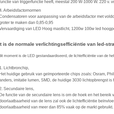
functie van triggerfunctie heeft, meestal 200 W-1000 W. 220 v.
4. Arbeidsfactornormen
Condensatoren voor aanpassing van de arbeidsfactor met voldoe
groter te maken dan 0,85-0,95
Vervaardiging van LED Hoog mastlicht, 1200w 100w led hoogpolig
 is de normale verlichtingsefficiëntie van led-str
it moment is de LED gestandaardiseerd, de lichtefficiëntie van de hel
1. Lichtbronchip,
Het huidige gebruik van geïmporteerde chips zoals: Osram, Phi
anders, imitatie lumen, SMD, de huidige 3030 lichtopbrengst is 
2. Secundaire lens,
De functie van de secundaire lens is om de hoek en het bereik v
doorlaatbaarheid van de lens zal ook de lichtefficiëntie beïnv
doorlaatbaarheid van meer dan 85% vaak op de markt gebruikt.