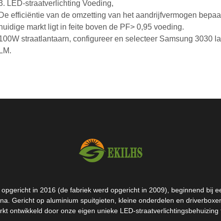
3. LED-straatverlichting Voeding,
De efficiëntie van de omzetting van het aandrijfvermogen bepaalt
huidige markt ligt in feite boven de PF> 0,95 voeding.
100W straatlantaarn, configureer en selecteer Samsung 3030 l
LM.
pgericht in 2016 (de fabriek werd opgericht in 2009), beginnend bij een
na. Gericht op aluminium spuitgieten, kleine onderdelen en driverbox
kt ontwikkeld door onze eigen unieke LED-straatverlichtingsbehuizing