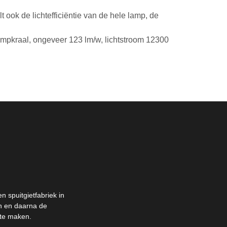
 ook de lichtefficiëntie van de hele lamp, de
ampkraal, ongeveer 123 lm/w, lichtstroom 12300
 spuitgietfabriek in
en en daarna de
 te maken.