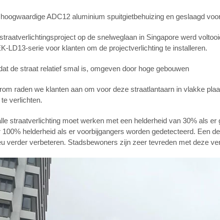
hoogwaardige ADC12 aluminium spuitgietbehuizing en geslaagd voor 
straatverlichtingsproject op de snelweglaan in Singapore werd voltoo
K-LD13-serie voor klanten om de projectverlichting te installeren.
t de straat relatief smal is, omgeven door hoge gebouwen
om raden we klanten aan om voor deze straatlantaarn in vlakke plaa
te verlichten.
lle straatverlichting moet werken met een helderheid van 30% als e
 100% helderheid als er voorbijgangers worden gedetecteerd. Een de
eu verder verbeteren. Stadsbewoners zijn zeer tevreden met deze ver