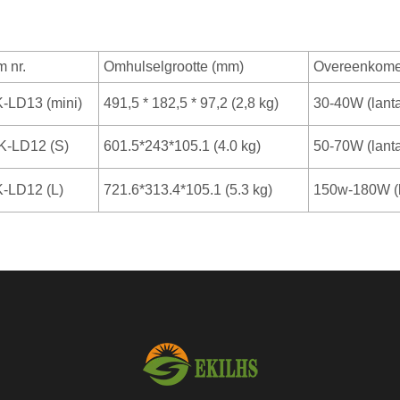
m nr.
Omhulselgrootte (mm)
Overeenkome
-LD13 (mini)
491,5 * 182,5 * 97,2 (2,8 kg)
30-40W (lant
-LD12 (S)
601.5*243*105.1 (4.0 kg)
50-70W (lant
-LD12 (L)
721.6*313.4*105.1 (5.3 kg)
150w-180W (