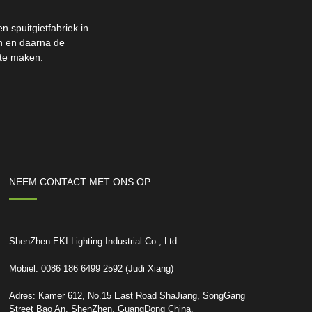
 spuitgietfabriek in
en en daarna de
 te maken.
NEEM CONTACT MET ONS OP
ShenZhen EKI Lighting Industrial Co., Ltd.
Mobiel: 0086 186 6499 2592 (Judi Xiang)
Adres: Kamer 612, No.15 East Road ShaJiang, SongGang
Street Bao An, ShenZhen, GuangDong China.